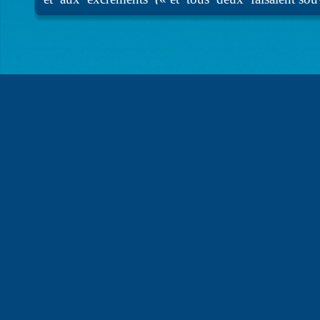
croupière» (chapitre III), chapitre V: longue de
(fictif) d’Alcofribas Nasier: De la dignité des bragu
3) L’exagération.
L’hyperbole est la principale figure de style de l’e
Outrance numérique :«367014 bœufsgras» (chap
par l’urine de Gargantua
Enumération : chapitre XXII, consacré aux jeu
Décalage entre les proportions : boulets de 
mouches (chapitre XXXVI) ;les pèlerins dans 
4) Humour ecclésiastique
Cet humour est indissociable de la formation franci
vivacité d’inspiration de leur sermon. Cet humou
des passages de l’évangile et des textes sacrés (
ses Psaumes»)
5) Le comique érudit (savant)