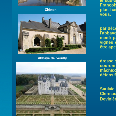
le sud-
Françoi
plus ha
Chinon
vous.
Depuis 
par déco
l’abbay
mené pa
vignes 
être ap
Un peu
Abbaye de Seuilly
dresse s
couronn
mâchico
défensif 
Contin
Saulaie
Clermau
Deviniè