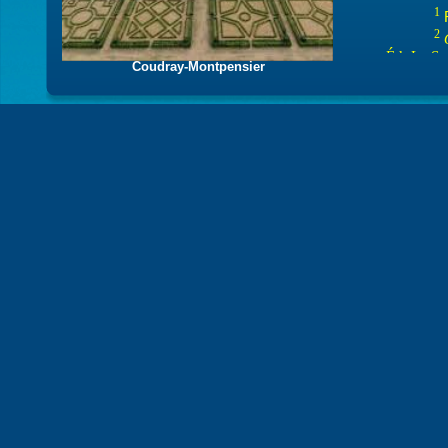
1
R
2
Éd. Le Se
Coudray-Montpensier
(texte 
ou e
François 
3
I
4
Gallimard
5
6
A