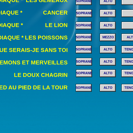
DIAQUE * LES GEMEAUX
SOPRANE
ALTO
ODIAQUE * CANCER
SOPRANE
ALTO
ODIAQUE * LE LION
SOPRANE
ALTO
DIAQUE * LES POISSONS
SOPRANE
MEZZO
AL
UE SERAIS-JE SANS TOI
SOPRANE
ALTO
TEN
EMONS ET MERVEILLES
SOPRANE
ALTO
TEN
SOPRANE
ALTO
TEN
LE DOUX CHAGRIN
IED AU PIED DE LA TOUR
SOPRANE
ALTO
TEN