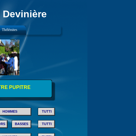
 Devinière
Thélémites
TRE PUPITRE
HOMMES
TUTTI
ORS
BASSES
TUTTI